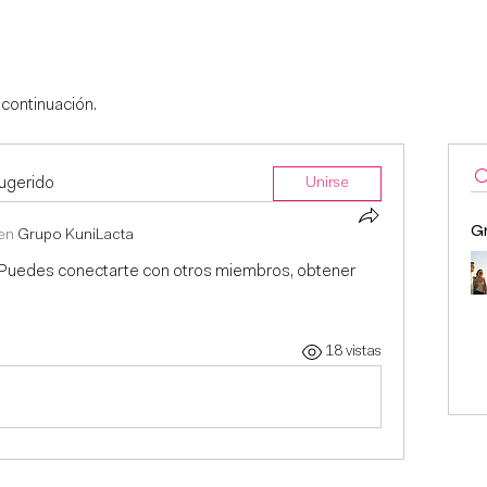
Inicio
Cursos
As
 continuación.
sugerido
Unirse
G
en
Grupo KuniLacta
! Puedes conectarte con otros miembros, obtener 
18 vistas