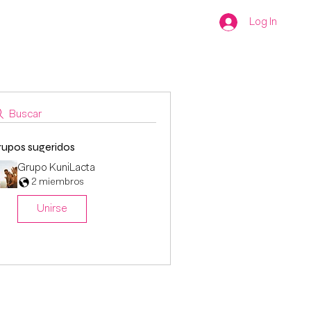
esorías
Conócenos
Tienda
Log In
Buscar
rupos sugeridos
Grupo KuniLacta
2 miembros
Unirse