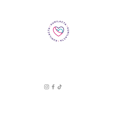
Inicio
Acerca de
Asesorías
Acompañamiento integral
Conócenos
Contacto
Tarjeta de regalo
Aviso de Privacidad
Términos y Condiciones
© 2023 kunilacta · Todos los derechos reservados