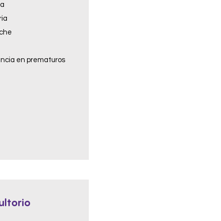
ra
ia
eche
ncia en prematuros
ultorio