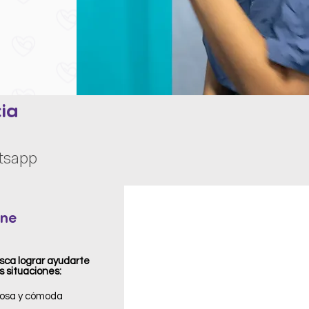
ia
atsapp
ine
sca lograr ayudarte
situaciones: ​
rosa y cómoda