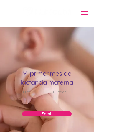
Mi primer mes de
lactancia materna
Price
Duration
Enroll