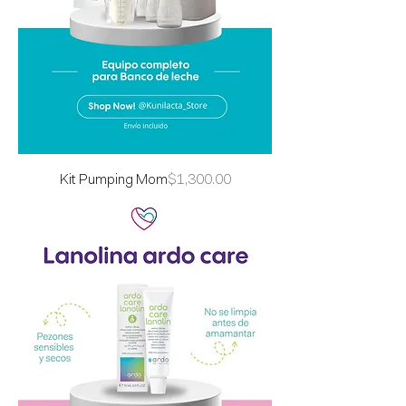
Precio
Kit Pumping Mom
$1,300.00