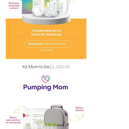
Precio
Kit Mom to be
$1,300.00