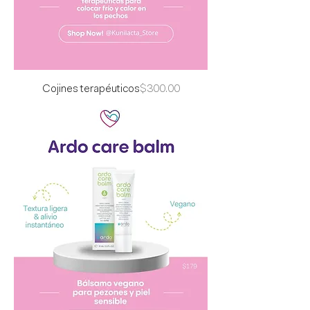
Precio
Cojines terapéuticos
$300.00