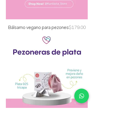
Precio
Bálsamo vegano para pezones
$179.00